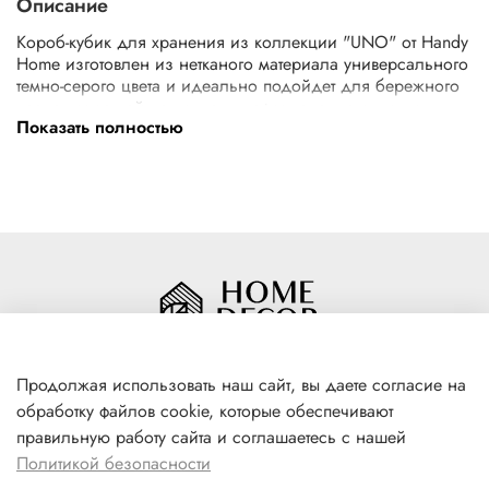
Описание
Короб-кубик для хранения из коллекции "UNO" от Handy
Home изготовлен из нетканого материала универсального
темно-серого цвета и идеально подойдет для бережного
хранения вещей на полках шкафов, а также отлично
Показать полностью
впишется в квадратные секции стеллажей размером от
30х30 см. Короб-кубик имеет удобную эргономичную
ручку. Практичный спанбонд обладает высокой
воздухопроницаемостью для вентиляции и свободной
циркуляции воздуха, но при этом прочен и устойчив к
истиранию и сминанию. Аксессуары коллекции "UNO" в
своем лаконичном дизайне хорошо впишутся в
современный интерьер и помогут создать порядок и
гармонию в вашем гардеробе. Материал: спанбонд,
картон.
Продолжая использовать наш сайт, вы даете согласие на
обработку файлов cookie, которые обеспечивают
+7(996) 316 00 81
правильную работу сайта и соглашаетесь с нашей
г. Якутск, ул. Лермонтова 102
Политикой безопасности