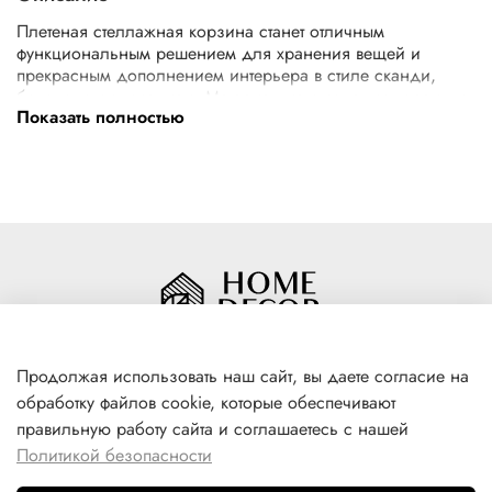
Плетеная стеллажная корзина станет отличным
функциональным решением для хранения вещей и
прекрасным дополнением интерьера в стиле сканди,
бохо или минимализм. Материал изготовления корзины:
Показать полностью
пшеничная солома, хлопковый шнур.
Размер: 330х220х140 мм
Продолжая использовать наш сайт, вы даете согласие на
обработку файлов cookie, которые обеспечивают
+7(996) 316 00 81
правильную работу сайта и соглашаетесь с нашей
г. Якутск, ул. Лермонтова 102
Политикой безопасности