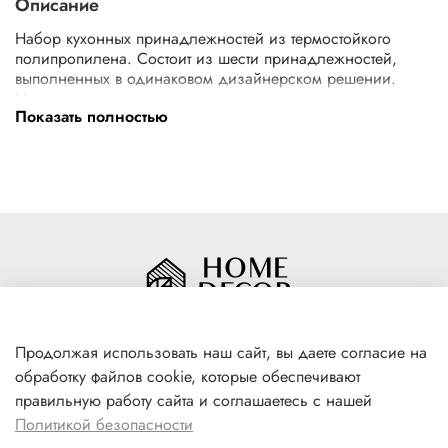
Описание
Набор кухонных принадлежностей из термостойкого
полипропилена. Состоит из шести принадлежностей,
выполненных в одинаковом дизайнерском решении.
Материал изготовления позволяет использовать изделия
Показать полностью
для посуды с антипригарным покрытием. Ручки приборов
снабжены отверстиями для подвешивания.
Состав набора: лопатка с прорезями - 1 шт., лопатка - 1
шт., ложка для спагетти - 1 шт., шумовка - 1 шт., половник -
1 шт., ложка кухонная - 1 шт.
Материал
Полипропилен
Цвет
Бежевый
Продолжая использовать наш сайт, вы даете согласие на
обработку файлов cookie, которые обеспечивают
+7(996) 316 00 81
правильную работу сайта и соглашаетесь с нашей
г. Якутск, ул. Лермонтова 102
Политикой безопасности