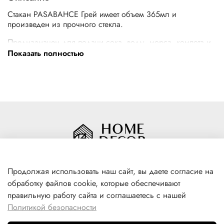
Стакан PASABAHCE Грей имеет объем 365мл и
произведен из прочного стекла.
Предназначен для подачи сока, воды, морса, компота и
других напитков, в том числе коктейлей со льдом.
Показать полностью
Можно использовать в посудомоечной машине.
Продолжая использовать наш сайт, вы даете согласие на
обработку файлов cookie, которые обеспечивают
+7(996) 316 00 81
правильную работу сайта и соглашаетесь с нашей
г. Якутск, ул. Лермонтова 102
Политикой безопасности