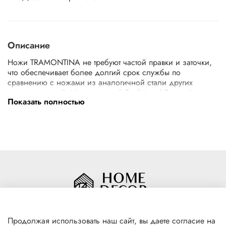
Описание
Ножи TRAMONTINA не требуют частой правки и заточки,
что обеспечивает более долгий срок службы по
сравнению с ножами из аналогичной стали других
производителей. Нож кухонный Tradicional Tramontina -
Показать полностью
удобный практичный нож для повседневного
использования. Такой нож не жалко взять на природу
или просто иметь на кухне. Хорошо подойдёт как
столовый нож для мясных блюд. Ручка: темное дерево.
Длина 12,7 см.
Продолжая использовать наш сайт, вы даете согласие на