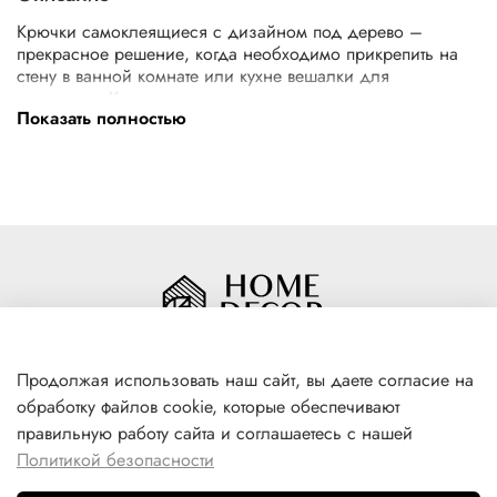
Крючки самоклеящиеся с дизайном под дерево –
прекрасное решение, когда необходимо прикрепить на
стену в ванной комнате или кухне вешалки для
полотенец. Крючки отлично клеятся и снимаются, не
Показать полностью
оставляя после себя пятен и повреждённых обоев.
В наборе 2 шт. Материал: полистирол, металл.
Продолжая использовать наш сайт, вы даете согласие на
обработку файлов cookie, которые обеспечивают
+7(996) 316 00 81
правильную работу сайта и соглашаетесь с нашей
г. Якутск, ул. Лермонтова 102
Политикой безопасности