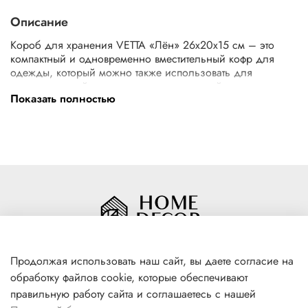
Описание
Короб для хранения VETTA «Лён» 26х20х15 см – это
компактный и одновременно вместительный кофр для
одежды, который можно также использовать для
хранения хозяйственных принадлежностей и игрушек.
Показать полностью
Имеет жесткие стенки, отлично держит форму. Оснащен
надежной крышкой, которая защищает содержимое от
пыли, поэтому короб можно хранить в любом месте в
доме: внутри шкафа для одежды, на полке, на полу и
даже под кроватью. Изделие из полиэстера не теряет вид
и не выцветает, имеет оригинальный дизайн, который
впишется в интерьер комнаты.
Продолжая использовать наш сайт, вы даете согласие на
обработку файлов cookie, которые обеспечивают
+7(996) 316 00 81
правильную работу сайта и соглашаетесь с нашей
г. Якутск, ул. Лермонтова 102