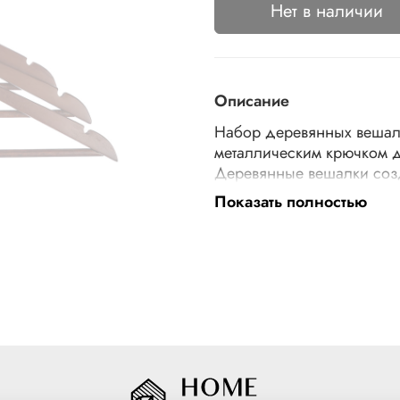
Нет в наличии
Описание
Набор деревянных вешалок
металлическим крючком д
Деревянные вешалки соз
штуки. Размер 45 см.
Показать полностью