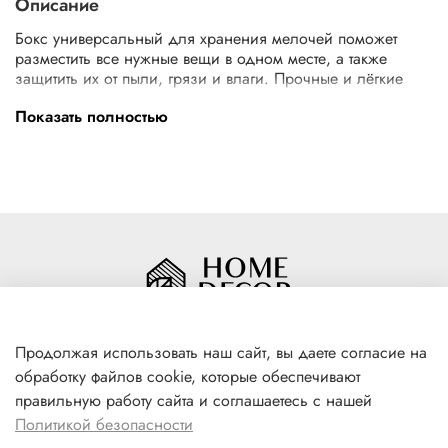
Описание
Бокс универсальный для хранения мелочей поможет
разместить все нужные вещи в одном месте, а также
защитить их от пыли, грязи и влаги. Прочные и лёгкие
изделия не деформируются при эксплуатации.
Показать полностью
Прозрачная крышка позволяет видеть, что находится
внутри. Ёмкости имеют дополнительные разделения.
Продолжая использовать наш сайт, вы даете согласие на
обработку файлов cookie, которые обеспечивают
+7(996) 316 00 81
правильную работу сайта и соглашаетесь с нашей
г. Якутск, ул. Лермонтова 102
Политикой безопасности