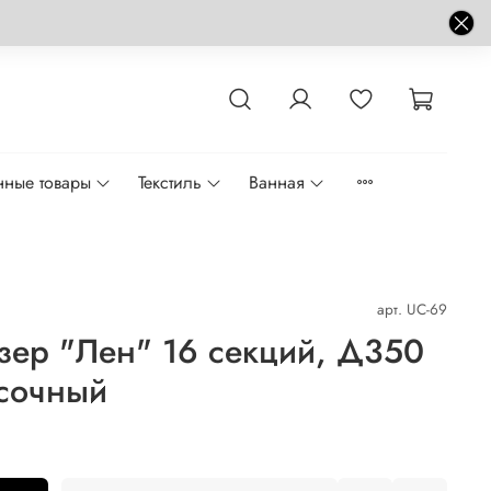
нные товары
Текстиль
Ванная
арт.
UC-69
зер "Лен" 16 секций, Д350
сочный