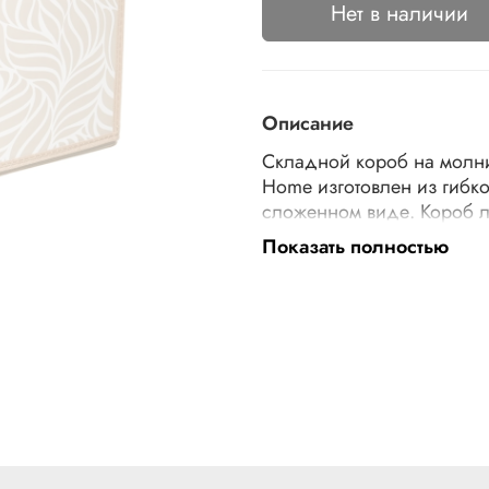
Нет в наличии
Описание
Складной короб на молни
Home изготовлен из гибко
сложенном виде. Короб л
молниям с двух сторон. 
Показать полностью
максимально эргономичн
узкой полке или в дальн
белья, обуви, документов
творчества, косметики и 
Материал: полипропилен