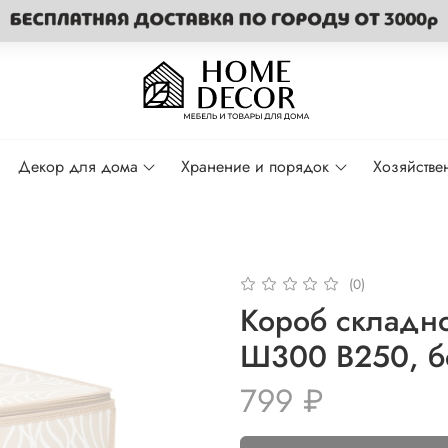
Декор для дома
Хранение и порядок
Хозяйстве
(0)
Короб складно
Ш300 В250, 
799 ₽