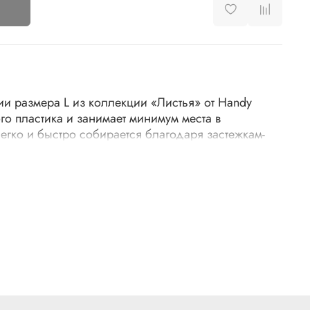
и размера L из коллекции «Листья» от Handy
го пластика и занимает минимум места в
егко и быстро собирается благодаря застежкам-
Удобная ручка из спанбонда позволяет
о хранить наполненный короб даже на самой
ем углу шкафа. Подходит для хранения одежды и
 и канцелярии, детских игрушек, аксессуаров для
разных мелочей, которые обычно некуда сложить.
, спанбонд