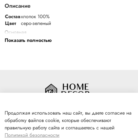
Описание
Состав
хлопок 100%
Цвет
серо-зеленый
Основная
информация
Показать полностью
Количество предметов в
2 ( 1 пододеяльник, 1 -
упаковке
наволочка)
Общие характеристики
Продолжая использовать наш сайт, вы даете согласие на
обработку файлов cookie, которые обеспечивают
+7(996) 316 00 81
правильную работу сайта и соглашаетесь с нашей
г. Якутск, ул. Лермонтова 102
Политикой безопасности