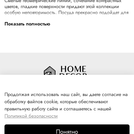
Смелые геометрические линии, сочетание контрастных
цветов, гладкие поверхности придают этой коллекции
особую неповторимость. Посуда прекрасно подойдет для
ежедневного использования или сервировки
Показать полностью
праздничного стола. Внимание к деталям является
ключевой особенностью этой коллекции. Все эти
предметы идеально сочетаются друг с другом, создавая
гармоничную и стильную композицию. Вся продукция
прошла сертификацию и безопасна для контакта с
пищевыми продуктами.
Продолжая использовать наш сайт, вы даете согласие на
обработку файлов cookie, которые обеспечивают
+7(996) 316 00 81
правильную работу сайта и соглашаетесь с нашей
г. Якутск, ул. Лермонтова 102
Политикой безопасности
Понятно