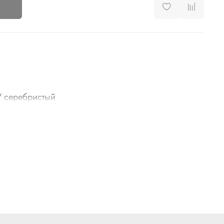
/ серебристый
на
эстер