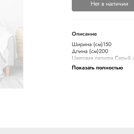
Нет в наличии
Описание
Ширина (см)150
Длина (см)200
Цветовая палитра Серый 
Цвет Белый, Серый
Показать полностью
Рисунок Однотонный
Сушка в машине запреще
Основной материал Поли