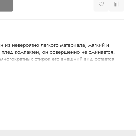
 из невероятно легкого материала, мягкий и
 плед компактен, он совершенно не сминается.
е многократных стирок его внешний вид остается
на деликатная машинная стирка при 30 градусах,
еда: 200х220 см.