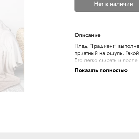
Нет в наличии
Описание
Плед "Градиент" выполнен
приятный на ощупь. Такой
Его легко стирать и посл
неизменным. Рекомендова
Показать полностью
быстро сохнет. Размер пл