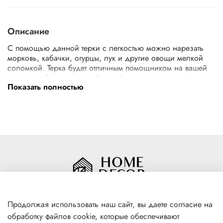
Описание
С помощью данной терки с легкостью можно нарезать
морковь, кабачки, огурцы, лук и другие овощи мелкой
соломкой. Терка будет отличным помощником на вашей
кухне, особенно для любителей моркови по-корейски.
Характеристики
Показать полностью
Тип товара
Терка
Материал
Металл
Размер
27,5х8,6х1,6см
Страна производитель
Россия
Размер упаковки
27,7x8,7x1,8 см
Продолжая использовать наш сайт, вы даете согласие на
обработку файлов cookie, которые обеспечивают
+7(996) 316 00 81