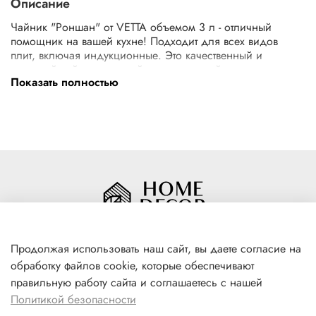
Описание
Чайник "Роншан" от VETTA объемом 3 л - отличный
помощник на вашей кухне! Подходит для всех видов
плит, включая индукционные. Это качественный и
стильный чайник, который отлично подойдет для
Показать полностью
приготовления горячих напитков в домашних условиях.
Чайник выполнен из нержавеющей стали, которая
обеспечивает долговечность и надежность
использования. Чайник бежевого цвета, он отлично
впишется в любой интерьер. Важно отметить, что чайник
VETTA оснащен индукционным дном, что позволяет
быстро и равномерно нагревать воду, а также экономить
время и энергию. Это делает его идеальным выбором
для тех, кто ценит комфорт и практичность в
использовании кухонной утвари.
Продолжая использовать наш сайт, вы даете согласие на
обработку файлов cookie, которые обеспечивают
+7(996) 316 00 81
правильную работу сайта и соглашаетесь с нашей
г. Якутск, ул. Лермонтова 102
Политикой безопасности