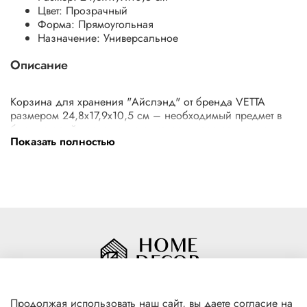
Цвет:
Прозрачный
Форма:
Прямоугольная
Назначение:
Универсальное
Описание
Корзина для хранения "Айслэнд" от бренда VETTA
размером 24,8x17,9x10,5 см – необходимый предмет в
быту, который позволит организовать пространство и
Показать полностью
держать все вещи на своих местах. Корзина подходит для
хранения принадлежностей для рукоделия,
галантерейных изделий, пакетиков со специями и многих
других мелких вещей. Изделие выполнено из прочного
материала, допускает влажную уборку (мытье водой),
может использоваться в ванной.
Продолжая использовать наш сайт, вы даете согласие на